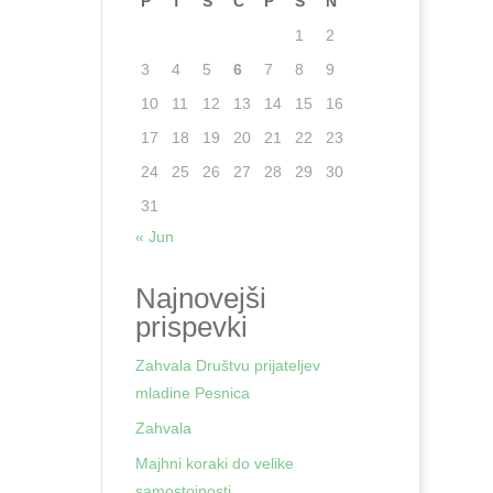
P
T
S
Č
P
S
N
1
2
3
4
5
6
7
8
9
10
11
12
13
14
15
16
17
18
19
20
21
22
23
24
25
26
27
28
29
30
31
« Jun
Najnovejši
prispevki
Zahvala Društvu prijateljev
mladine Pesnica
Zahvala
Majhni koraki do velike
samostojnosti