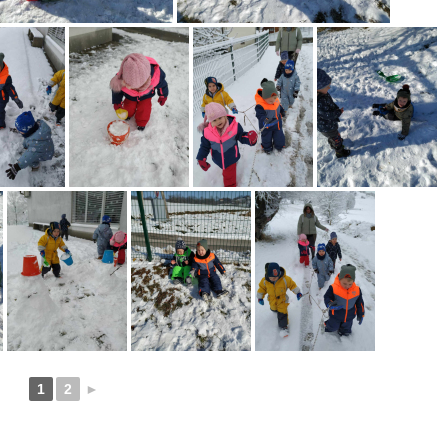
1
2
►