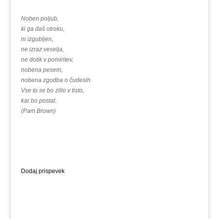
Noben poljub,
ki ga daš otroku,
ni izgubljen,
ne izraz veselja,
ne dotik v pomiritev,
nobena pesem,
nobena zgodba o čudesih.
Vse to se bo zlilo v tisto,
kar bo postal.
(Pam Brown)
Dodaj prispevek