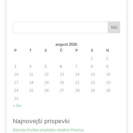
Išči
avgust 2026
P
T
S
Č
P
S
N
1
2
3
4
5
6
7
8
9
10
11
12
13
14
15
16
17
18
19
20
21
22
23
24
25
26
27
28
29
30
31
« Jun
Najnovejši prispevki
Zahvala Društvu prijateljev mladine Pesnica