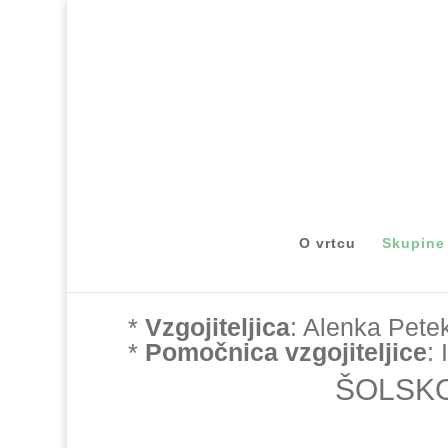
Skupina Sovice
O vrtcu
Skupine
2. STAROSTNO OBDOBJE (
*
Vzgojiteljica
: Alenka Pete
*
Pomočnica vzgojiteljice
:
ŠOLSKO