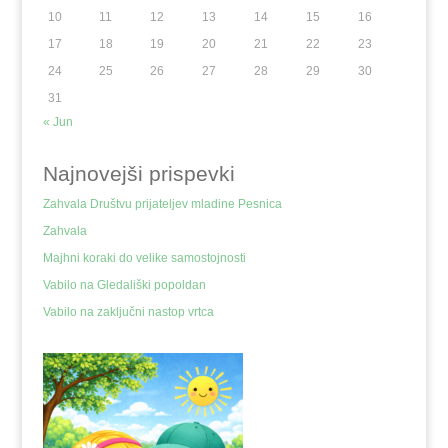
10
11
12
13
14
15
16
17
18
19
20
21
22
23
24
25
26
27
28
29
30
31
« Jun
Najnovejši prispevki
Zahvala Društvu prijateljev mladine Pesnica
Zahvala
Majhni koraki do velike samostojnosti
Vabilo na Gledališki popoldan
Vabilo na zaključni nastop vrtca