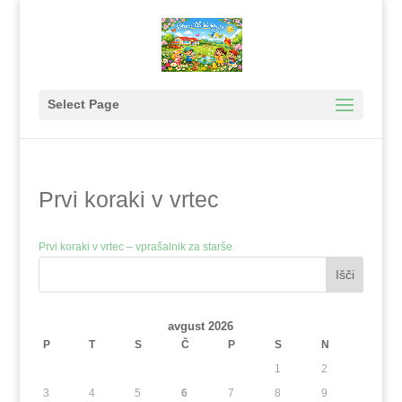
Select Page
Prvi koraki v vrtec
Prvi koraki v vrtec – vprašalnik za starše
Išči
avgust 2026
P
T
S
Č
P
S
N
1
2
3
4
5
6
7
8
9