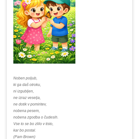
Noben poljub,
ki ga daš otroku,
ni izgubljen,
ne izraz veselja,
ne dotik v pomiritev,
nobena pesem,
nobena zgodba o čudesih.
Vse to se bo zlilo v tisto,
kar bo postal.
(Pam Brown)